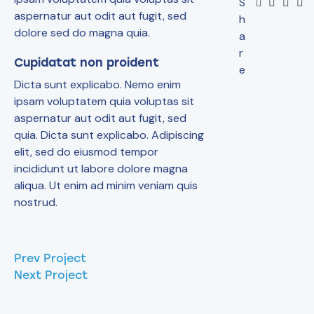
S
aspernatur aut odit aut fugit, sed
h
dolore sed do magna quia.
a
r
Cupidatat non proident
e
Dicta sunt explicabo. Nemo enim
ipsam voluptatem quia voluptas sit
aspernatur aut odit aut fugit, sed
quia. Dicta sunt explicabo. Adipiscing
elit, sed do eiusmod tempor
incididunt ut labore dolore magna
aliqua. Ut enim ad minim veniam quis
nostrud.
Prev Project
Next Project