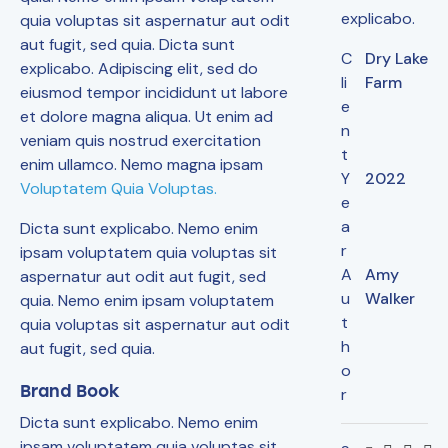
explicabo.
quia voluptas sit aspernatur aut odit
aut fugit, sed quia. Dicta sunt
C
Dry Lake
explicabo. Adipiscing elit, sed do
li
Farm
eiusmod tempor incididunt ut labore
e
et dolore magna aliqua. Ut enim ad
n
veniam quis nostrud exercitation
t
enim ullamco. Nemo magna ipsam
Y
2022
Voluptatem Quia Voluptas.
e
a
Dicta sunt explicabo. Nemo enim
r
ipsam voluptatem quia voluptas sit
A
Amy
aspernatur aut odit aut fugit, sed
u
Walker
quia. Nemo enim ipsam voluptatem
t
quia voluptas sit aspernatur aut odit
h
aut fugit, sed quia.
o
Brand Book
r
Dicta sunt explicabo. Nemo enim
ipsam voluptatem quia voluptas sit